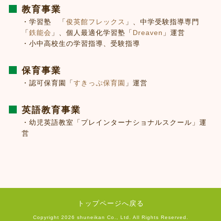
教育事業
・学習塾 「
俊英館フレックス
」、中学受験指導専門
「
鉄能会
」、個人最適化学習塾「
Dreaven
」運営
・小中高校生の学習指導、受験指導
保育事業
・認可保育園「
すきっぷ保育園
」運営
英語教育事業
・幼児英語教室「プレインターナショナルスクール」運
営
トップページへ戻る
Copyright
2026 shuneikan Co., Ltd. All Rights Reserved.